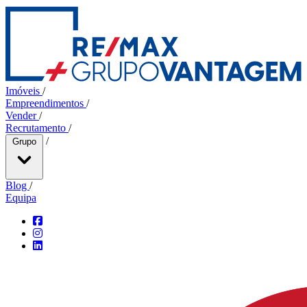
Imóveis
/
Empreendimentos
/
Vender
/
Recrutamento
/
/
Grupo
Blog
/
Equipa