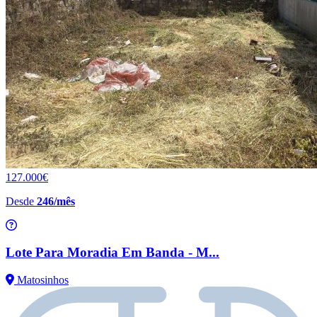
127.000€
Desde
246/mês
Lote Para Moradia Em Banda - M...
Matosinhos