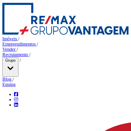
Imóveis
/
Empreendimentos
/
Vender
/
Recrutamento
/
/
Grupo
Blog
/
Equipa