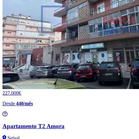
227.000€
Desde
440/mês
Apartamento T2 Amora
Seixal