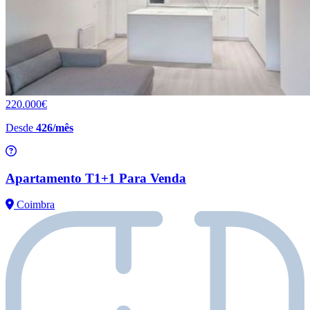
220.000€
Desde
426/mês
Apartamento T1+1 Para Venda
Coimbra