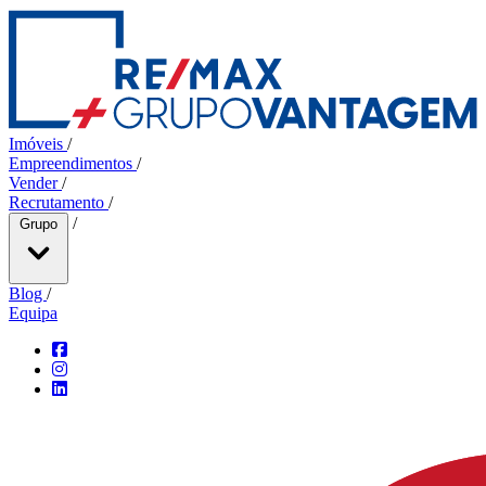
Imóveis
/
Empreendimentos
/
Vender
/
Recrutamento
/
/
Grupo
Blog
/
Equipa