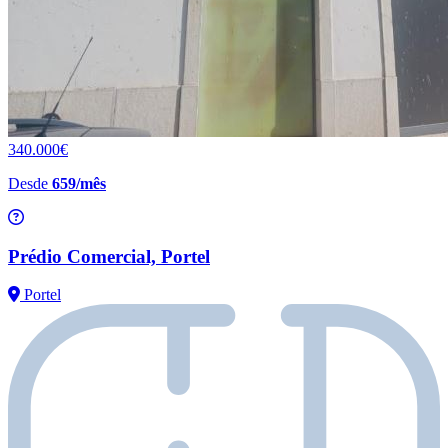
340.000€
Desde
659/mês
Prédio Comercial, Portel
Portel