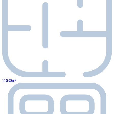
11630m²