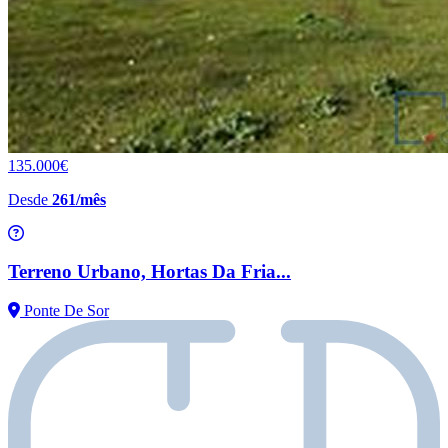
135.000€
Desde
261/mês
Terreno Urbano, Hortas Da Fria...
Ponte De Sor