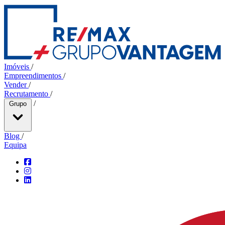
Imóveis
/
Empreendimentos
/
Vender
/
Recrutamento
/
/
Grupo
Blog
/
Equipa