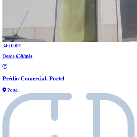
340.000€
Desde
659/mês
Prédio Comercial, Portel
Portel