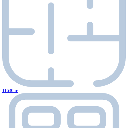
11630m²