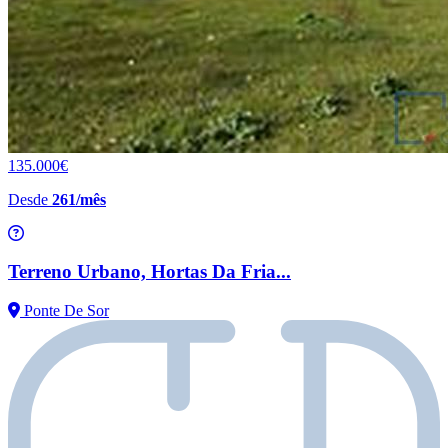
135.000€
Desde
261/mês
Terreno Urbano, Hortas Da Fria...
Ponte De Sor