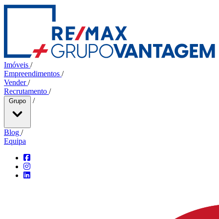
Imóveis
/
Empreendimentos
/
Vender
/
Recrutamento
/
/
Grupo
Blog
/
Equipa