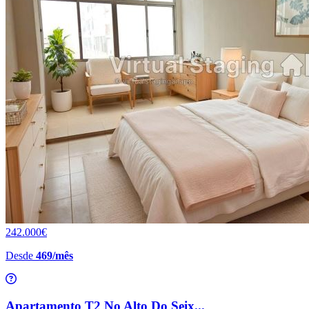
242.000€
Desde
469/mês
Apartamento T2 No Alto Do Seix...