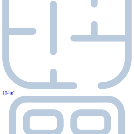
104m²