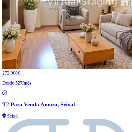
272.000€
Desde
527/mês
T2 Para Venda Amora, Seixal
Seixal