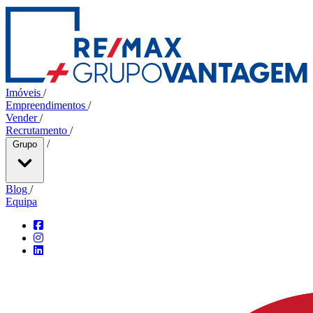
Imóveis
/
Empreendimentos
/
Vender
/
Recrutamento
/
/
Grupo
Blog
/
Equipa