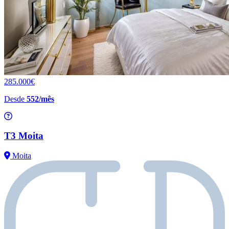
285.000€
Desde
552/mês
T3 Moita
Moita