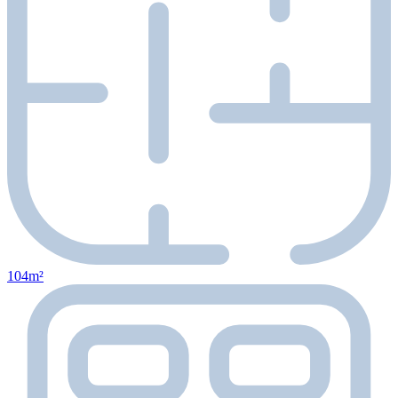
104m²