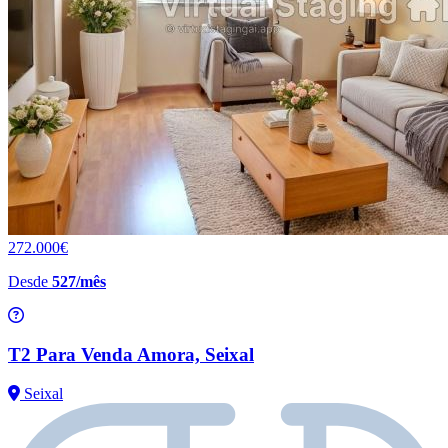
272.000€
Desde
527/mês
T2 Para Venda Amora, Seixal
Seixal