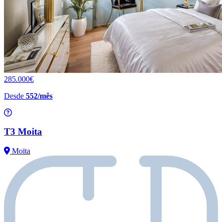
285.000€
Desde
552/mês
T3 Moita
Moita