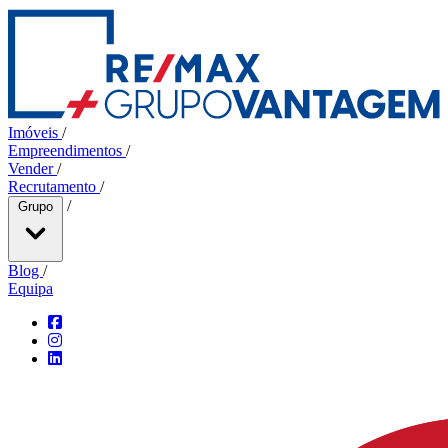
Imóveis
/
Empreendimentos
/
Vender
/
Recrutamento
/
/
Grupo
Blog
/
Equipa