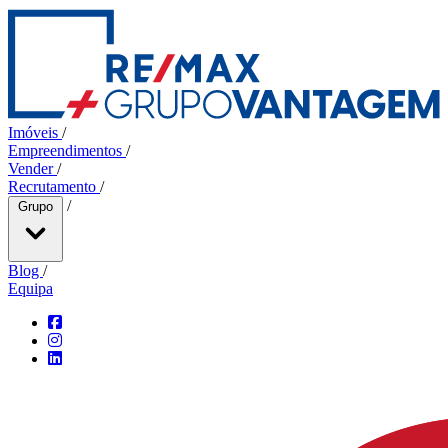
Imóveis
/
Empreendimentos
/
Vender
/
Recrutamento
/
/
Grupo
Blog
/
Equipa