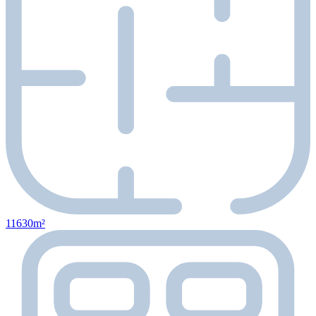
11630m²