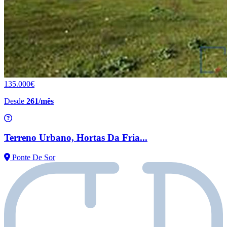
135.000€
Desde
261/mês
Terreno Urbano, Hortas Da Fria...
Ponte De Sor