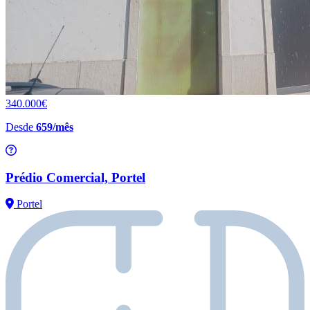
340.000€
Desde
659/mês
Prédio Comercial, Portel
Portel