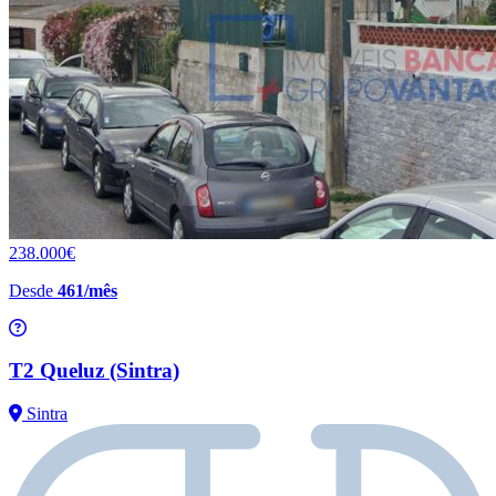
238.000€
Desde
461/mês
T2 Queluz (Sintra)
Sintra