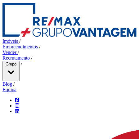
Imóveis
/
Empreendimentos
/
Vender
/
Recrutamento
/
/
Grupo
Blog
/
Equipa