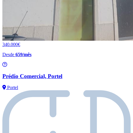
340.000€
Desde
659/mês
Prédio Comercial, Portel
Portel