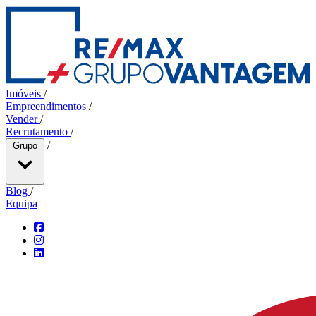
Imóveis
/
Empreendimentos
/
Vender
/
Recrutamento
/
/
Grupo
Blog
/
Equipa