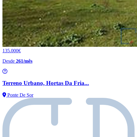
135.000€
Desde
261/mês
Terreno Urbano, Hortas Da Fria...
Ponte De Sor