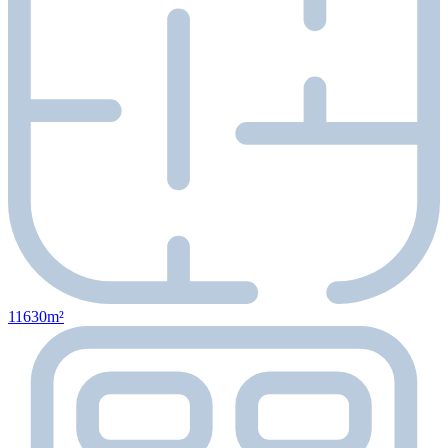
11630m²