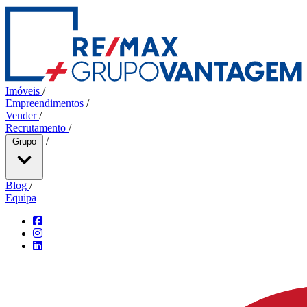
Imóveis
/
Empreendimentos
/
Vender
/
Recrutamento
/
/
Grupo
Blog
/
Equipa