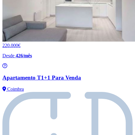
220.000€
Desde
426/mês
Apartamento T1+1 Para Venda
Coimbra