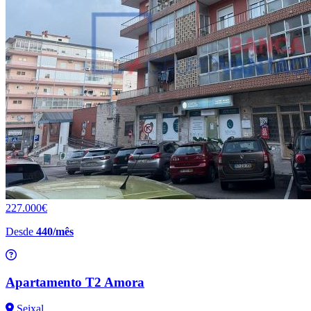
227.000€
Desde
440/mês
Apartamento T2 Amora
Seixal