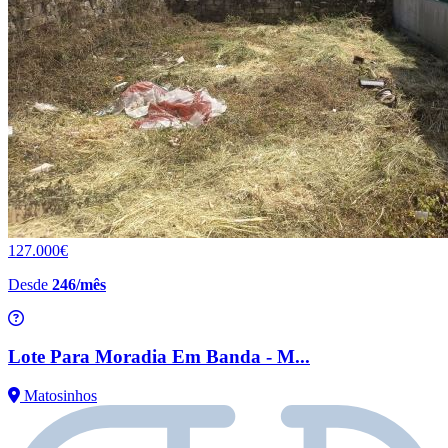
127.000€
Desde
246/mês
Lote Para Moradia Em Banda - M...
Matosinhos